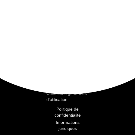
Nutrimoor
Purifier
Revitaliser
Peau sensible
Éclaircissement
Pages
Accueil
Engagements
La marque
Instituts de beauté
Moorthérapie
Conditions générales
d'utilisation
Politique de
confidentialité
Informations
juridiques